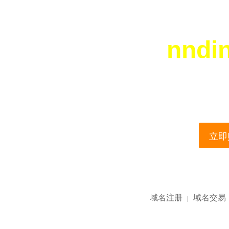
nndi
您所访问的域名正在
This domain name is current
立即购
域名注册
域名交易
|